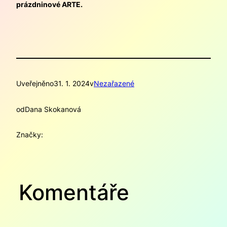
prázdninové ARTE.
Uveřejněno
31. 1. 2024
v
Nezařazené
od
Dana Skokanová
Značky:
Komentáře